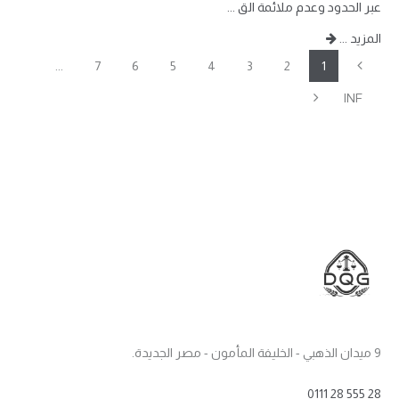
عبر الحدود وعدم ملائمة الق ...
المزيد ...
Previous
...
7
6
5
4
3
2
1
Next
INF
9 ميدان الذهبي - الخليفة المأمون - مصر الجديدة.
0111 28 555 28